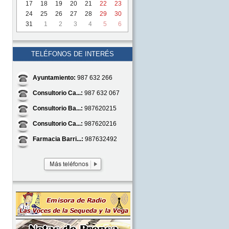
17
18
19
20
21
22
23
24
25
26
27
28
29
30
31
1
2
3
4
5
6
TELÉFONOS DE INTERÉS
Ayuntamiento:
987 632 266
Consultorio Ca...:
987 632 067
Consultorio Ba...:
987620215
Consultorio Ca...:
987620216
Farmacia Barri...:
987632492