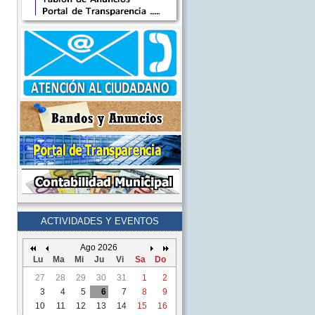
ACTIVIDADES Y EVENTOS
Ago 2026
Lu
Ma
Mi
Ju
Vi
Sa
Do
27
28
29
30
31
1
2
3
4
5
6
7
8
9
10
11
12
13
14
15
16