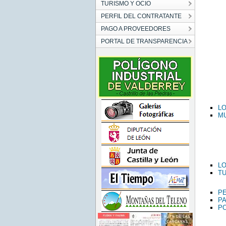
TURISMO Y OCIO
PERFIL DEL CONTRATANTE
PAGO A PROVEEDORES
PORTAL DE TRANSPARENCIA
LO
MU
L
TU
PE
P
PO