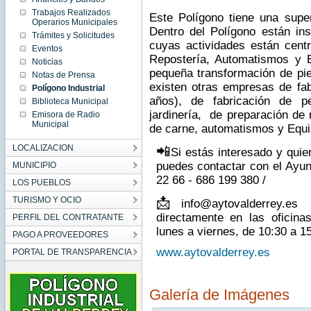
Trabajos Realizados
Este Polígono tiene una supe
Operarios Municipales
Dentro del Polígono están in
Trámites y Solicitudes
cuyas actividades están cent
Eventos
Repostería, Automatismos y E
Noticias
pequeña transformación de pie
Notas de Prensa
existen otras empresas de fa
Polígono Industrial
años), de fabricación de 
Biblioteca Municipal
jardinería, de preparación de 
Emisora de Radio
Municipal
de carne, automatismos y Equip
LOCALIZACION
📲
Si estás interesado y quie
puedes contactar con el Ayun
MUNICIPIO
22 66 - 686 199 380 /
LOS PUEBLOS
📩
TURISMO Y OCIO
info@aytovalderrey.e
directamente en las oficina
PERFIL DEL CONTRATANTE
lunes a viernes, de 10:30 a 1
PAGO A PROVEEDORES
www.aytovalderrey.es
PORTAL DE TRANSPARENCIA
Galería de Imágenes