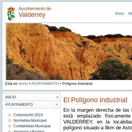
Ayuntamiento de
Valderrey
Inicio
M
Está en:
Inicio
>
AYUNTAMIENTO
> Polígono Industrial
INICIO
El Polígono Industrial
AYUNTAMIENTO
En la margen derecha de las 
Corporación 2019
está emplazado físicame
Normativa Municipal
VALDERREY, en la localidad
Contabilidad Municipal
polígono situado a 8km de Ast
Anuncios y Bandos