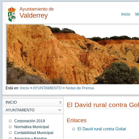
Ayuntamiento de
Valderrey
Inicio
M
Está en:
Inicio
>
AYUNTAMIENTO
>
Notas de Prensa
INICIO
El David rural contra Gol
AYUNTAMIENTO
Enlaces
Corporación 2019
Normativa Municipal
El David rural contra Goliat
Contabilidad Municipal
Anuncios y Bandos