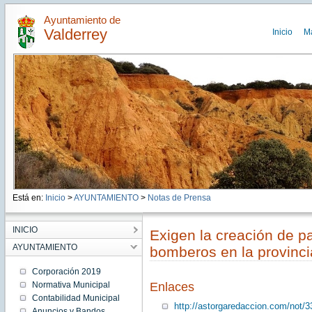
Ayuntamiento de
Valderrey
Inicio
M
Está en:
Inicio
>
AYUNTAMIENTO
>
Notas de Prensa
INICIO
Exigen la creación de 
AYUNTAMIENTO
bomberos en la provinci
Corporación 2019
Normativa Municipal
Enlaces
Contabilidad Municipal
http://astorgaredaccion.com/not/
Anuncios y Bandos