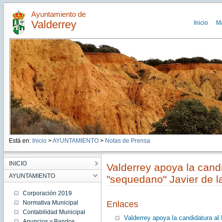
Ayuntamiento de
Valderrey
Inicio
M
Está en:
Inicio
>
AYUNTAMIENTO
>
Notas de Prensa
INICIO
Valderrey apoya la candi
AYUNTAMIENTO
"sequedano" Javier de l
Corporación 2019
Normativa Municipal
Enlaces
Contabilidad Municipal
Valderrey apoya la candidatura al
Anuncios y Bandos