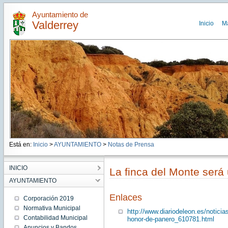
Ayuntamiento de
Valderrey
Inicio
M
Está en:
Inicio
>
AYUNTAMIENTO
>
Notas de Prensa
INICIO
La finca del Monte será
AYUNTAMIENTO
Enlaces
Corporación 2019
Normativa Municipal
http://www.diariodeleon.es/noticia
Contabilidad Municipal
honor-de-panero_610781.html
Anuncios y Bandos