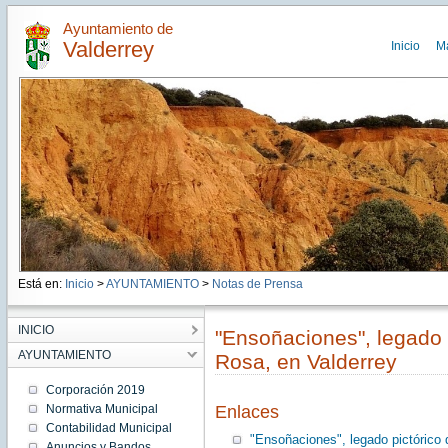
Ayuntamiento de
Valderrey
Inicio
M
Está en:
Inicio
>
AYUNTAMIENTO
>
Notas de Prensa
INICIO
"Ensoñaciones", legado p
AYUNTAMIENTO
Rosa, en Valderrey
Corporación 2019
Normativa Municipal
Enlaces
Contabilidad Municipal
"Ensoñaciones", legado pictórico 
Anuncios y Bandos