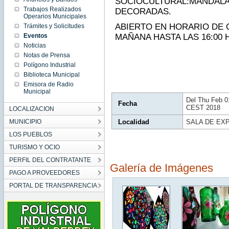
SOCIOCULTURAL:MANDALAS
14:00:00
Trabajos Realizados
DECORADAS.
CET
Operarios Municipales
2018
Thu Feb
ABIERTO EN HORARIO DE OF
Trámites y Solicitudes
01
14:00:00
Eventos
MAÑANA HASTA LAS 16:00 
CET
Noticias
2018
Notas de Prensa
Polígono Industrial
Biblioteca Municipal
Emisora de Radio
Municipal
Del Thu Feb 0
Fecha
CEST 2018
LOCALIZACION
MUNICIPIO
Localidad
SALA DE EXP
LOS PUEBLOS
TURISMO Y OCIO
PERFIL DEL CONTRATANTE
Galería de Imágenes
PAGO A PROVEEDORES
PORTAL DE TRANSPARENCIA