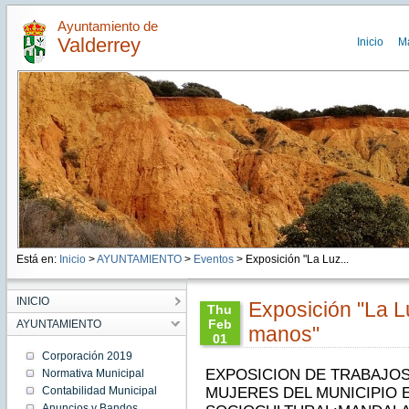
Ayuntamiento de
Valderrey
Inicio
M
Está en:
Inicio
>
AYUNTAMIENTO
>
Eventos
> Exposición "La Luz...
INICIO
Exposición "La L
Thu
Feb
AYUNTAMIENTO
manos"
01
14:00:00
Corporación 2019
CET
EXPOSICION DE TRABAJOS
Normativa Municipal
2018
Contabilidad Municipal
MUJERES DEL MUNICIPIO 
Thu
Feb 01
Anuncios y Bandos